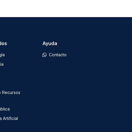
dos
Ayuda
gía
Contacto
ía
e Recursos
blica
 Artificial