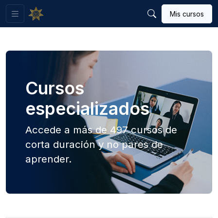
Mis cursos
Cursos
especializados
Accede a más de
497
cursos de
corta duración y no pares de
aprender.