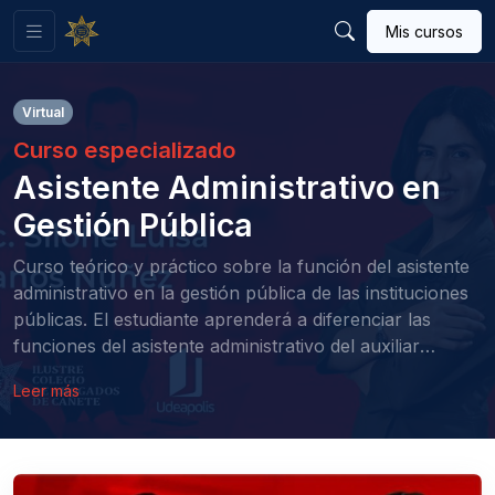
Mis cursos
Virtual
Curso especializado
Asistente Administrativo en
Gestión Pública
Curso teórico y práctico sobre la función del asistente
administrativo en la gestión pública de las instituciones
públicas. El estudiante aprenderá a diferenciar las
funciones del asistente administrativo del auxiliar
administrativo y sus responsabilidades en las entidades
Leer más
públicas.