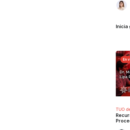
Inicia
En v
TUO de
Recur
Proce
Trilat