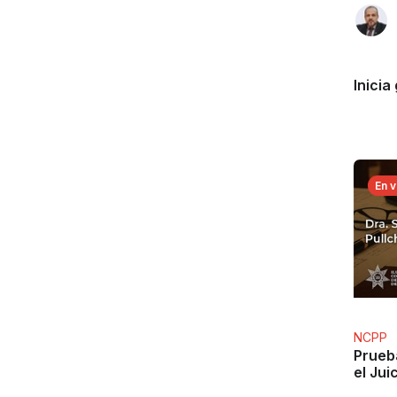
Inicia
En v
NCPP
Prueba
el Jui