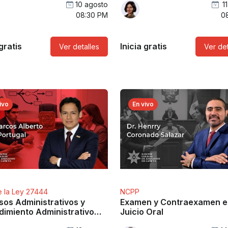
10 agosto
1
08:30 PM
0
 gratis
Inicia gratis
Ver detalles
Ver det
ivo
En vivo
 la Ley 27444
NCPP
sos Administrativos y
Examen y Contraexamen e
dimiento Administrativo
Juicio Oral
eral