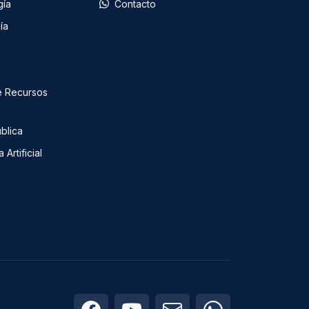
gía
Contacto
ía
e Recursos
blica
 Artificial