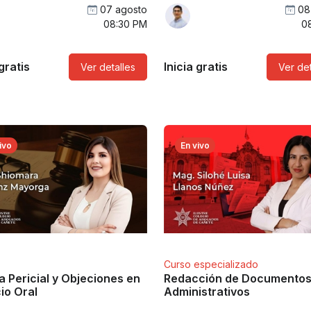
07 agosto
08
08:30 PM
0
 gratis
Inicia gratis
Ver detalles
Ver det
ivo
En vivo
Curso especializado
 Pericial y Objeciones en
Redacción de Documento
cio Oral
Administrativos