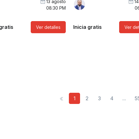
13 agosto
14
08:30 PM
0
 gratis
Inicia gratis
Ver detalles
Ver det
1
2
3
4
...
5